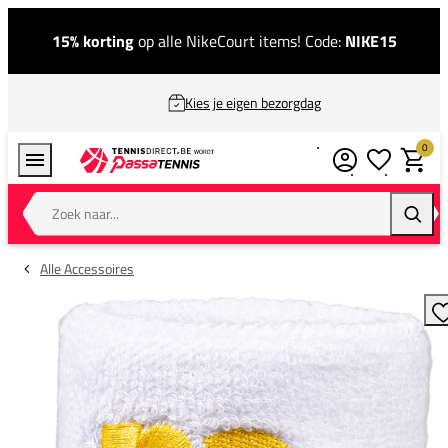
15% korting
op alle NikeCourt items! Code:
NIKE15
Kies je eigen bezorgdag
0
Verlanglijstj
Winkel
Zoek naar...
Zoeke
Alle Accessoires
T