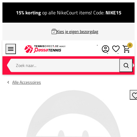
15% korting
op alle NikeCourt items! Code:
NIKE15
Kies je eigen bezorgdag
0
Verlanglijstj
Winkel
Zoek naar...
Zoeke
Alle Accessoires
T