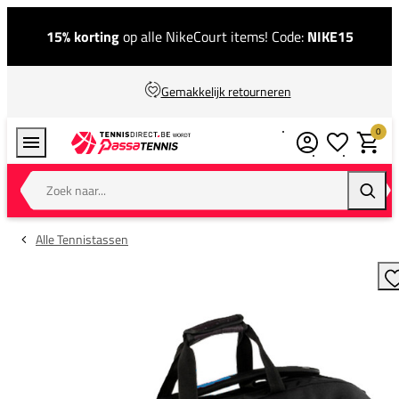
15% korting
op alle NikeCourt items! Code:
NIKE15
Gemakkelijk retourneren
0
Verlanglijstj
Winkel
Zoek naar...
Zoeke
Alle Tennistassen
T