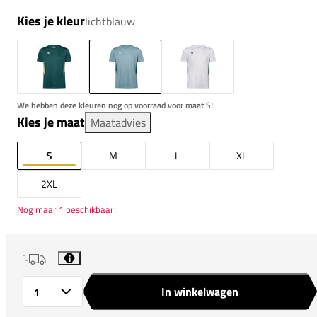
Kies je kleur
lichtblauw
We hebben deze kleuren nog op voorraad voor maat S!
Kies je maat
Maatadvies
S
M
L
XL
2XL
Nog maar 1 beschikbaar!
i
In winkelwagen
Aantal