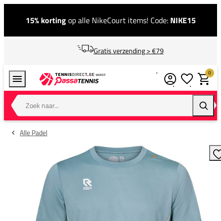
15% korting
op alle NikeCourt items! Code:
NIKE15
Gratis verzending > €79
0
Verlanglijstj
Winkel
Zoek naar...
Zoeke
Alle Padel
T