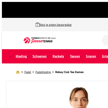
Kies je eigen bezorgdag
Zoek naar...
Kleding
Schoenen
Rackets
Tassen
Snaren
Gri
Padel
Padelkleding
Robey Club Tee Dames