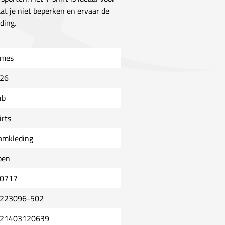
at je niet beperken en ervaar de
ding.
mes
26
ub
irts
amkleding
oen
0717
223096-502
21403120639