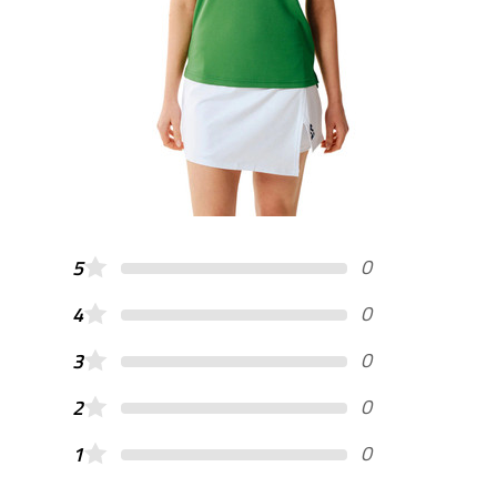
0
5
0
4
0
3
0
2
0
1