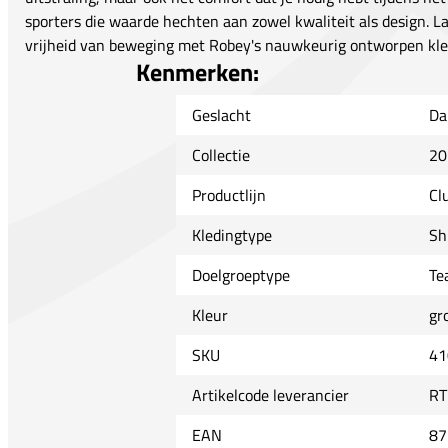
sporters die waarde hechten aan zowel kwaliteit als design. La
vrijheid van beweging met Robey's nauwkeurig ontworpen kle
Kenmerken:
Geslacht
Da
Collectie
20
Productlijn
Cl
Kledingtype
Sh
Doelgroeptype
Te
Kleur
gr
SKU
41
Artikelcode leverancier
RT
EAN
87