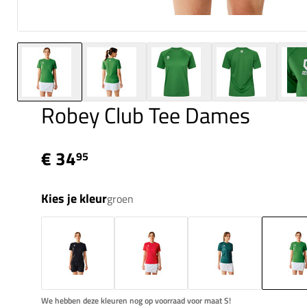
Robey Club Tee Dames
€ 34
95
Kies je kleur
groen
We hebben deze kleuren nog op voorraad voor maat S!