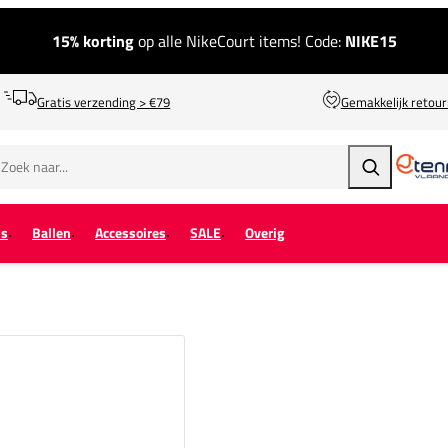
15% korting
op alle NikeCourt items! Code:
NIKE15
Gratis verzending > €79
Gemakkelijk retou
Zoeken
ps
Ballen
Accessoires
SALE
Overig