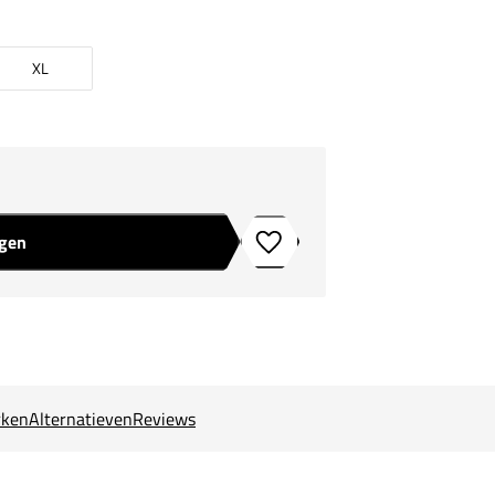
XL
agen
Toevoegen aan verlanglijstje
ken
Alternatieven
Reviews