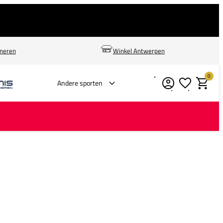
rneren
Winkel Antwerpen
0
Verlanglijstje
Winkelm
Andere sporten