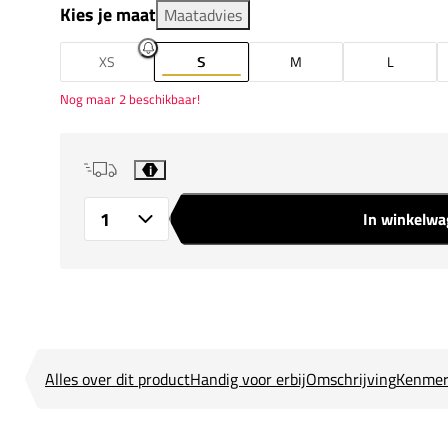
Kies je maat
Maatadvies
XS
S
M
L
Nog maar 2 beschikbaar!
i
In winkelw
Aantal
Alles over dit product
Handig voor erbij
Omschrijving
Kenmer