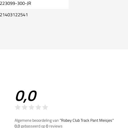
223099-300-JR
21403122541
0,0
Algemene beoordeling van
”Robey Club Track Pant Meisjes“
0,0
gebasseerd op
0
reviews