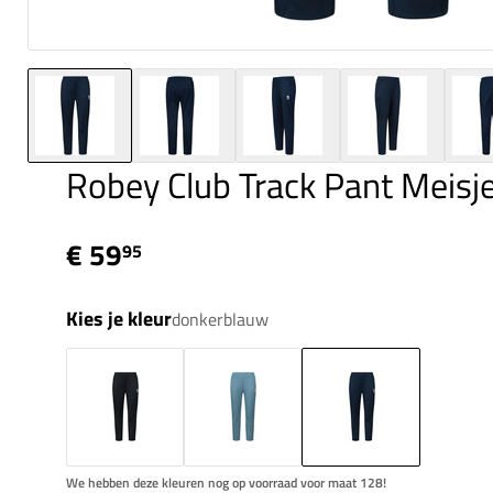
Robey Club Track Pant Meisj
€ 59
95
Kies je kleur
donkerblauw
We hebben deze kleuren nog op voorraad voor maat 128!