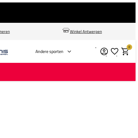
rneren
Winkel Antwerpen
0
Verlanglijstje
Winkelm
Andere sporten