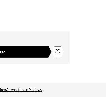
agen
Toevoegen aan verlanglijstje
ken
Alternatieven
Reviews