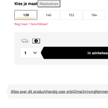
Kies je maat
Maatadvies
128
140
152
164
Nog maar 1 beschikbaar!
i
In winkelw
Aantal
Alles over dit product
Handig voor erbij
Omschrijving
Kenmer