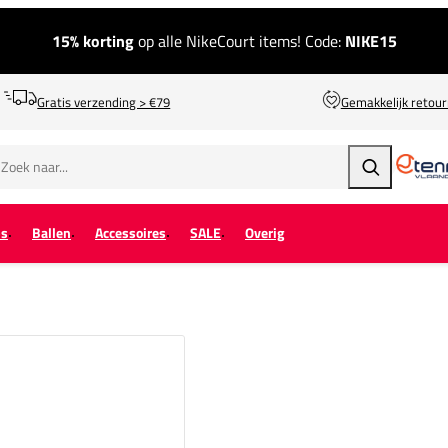
15% korting
op alle NikeCourt items! Code:
NIKE15
Gratis verzending > €79
Gemakkelijk retou
Zoeken
ps
Ballen
Accessoires
SALE
Overig