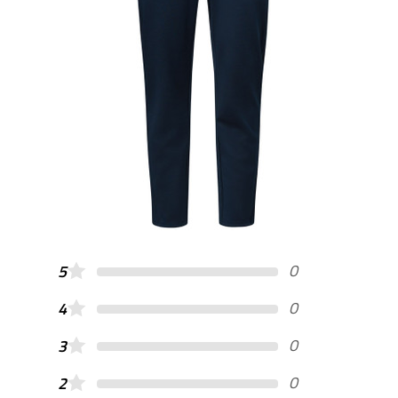
0
5
0
4
0
3
0
2