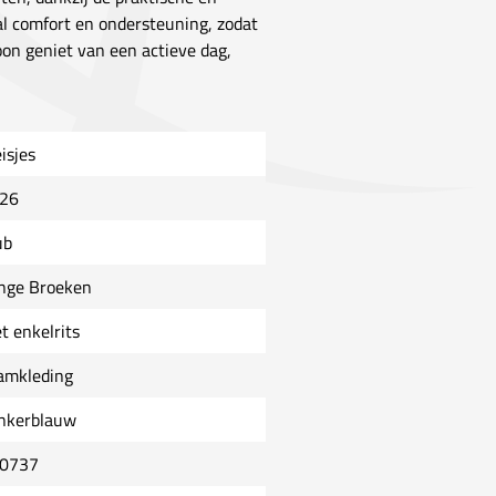
al comfort en ondersteuning, zodat
oon geniet van een actieve dag,
isjes
26
ub
nge Broeken
t enkelrits
amkleding
nkerblauw
0737