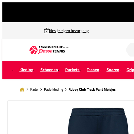
Kies je eigen bezorgdag
Zoek naar...
Kleding
Schoenen
Rackets
Tassen
Snaren
Gri
Padel
Padelkleding
Robey Club Track Pant Meisjes