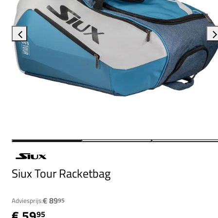
Siux Tour Racketbag
€ 89
Adviesprijs:
95
€ 59
95