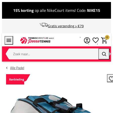
15% korting
op alle NikeCourt items! Code:
NIKE15
Gratis verzending > €79
0
Verlanglijstj
Winkel
Zoek naar...
Zoeke
Alle Padel
Aanbieding
T