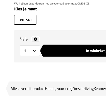
We hebben deze kleuren nog op voorraad voor maat ONE-SIZE!
Kies je maat
ONE-SIZE
i
In winkelw
Aantal
Alles over dit product
Handig voor erbij
Omschrijving
Kenmer