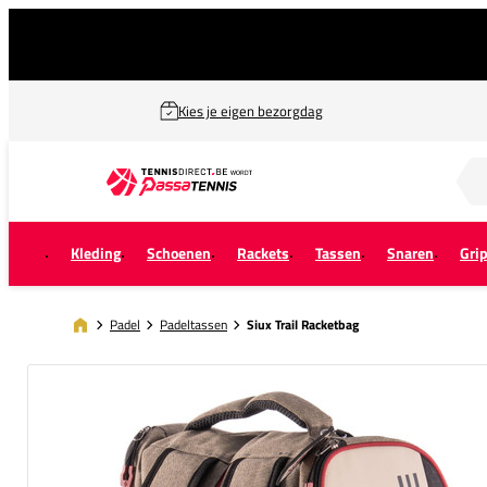
Kies je eigen bezorgdag
Zoek naar...
Kleding
Schoenen
Rackets
Tassen
Snaren
Gri
Padel
Padeltassen
Siux Trail Racketbag