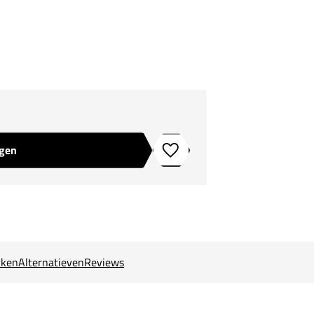
agen
Toevoegen aan verlanglijstje
ken
Alternatieven
Reviews