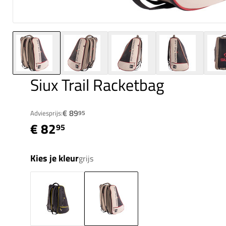
Siux Trail Racketbag
€ 89
Adviesprijs:
95
€ 82
95
Kies je kleur
grijs