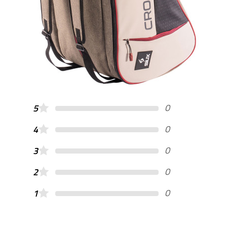
0
5
0
4
0
3
0
2
0
1