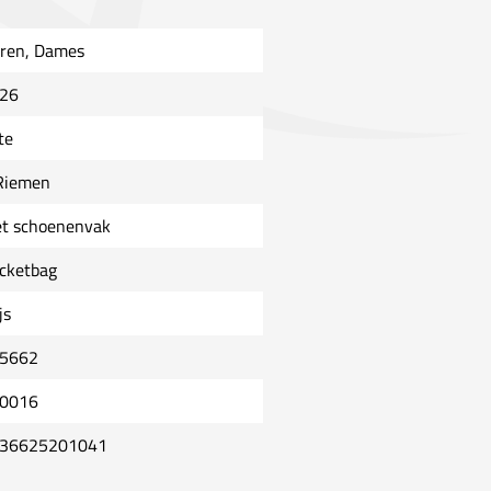
ren, Dames
26
te
Riemen
t schoenenvak
cketbag
js
5662
0016
36625201041