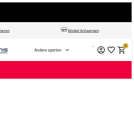
rneren
Winkel Antwerpen
0
Verlanglijstje
Winkelm
Andere sporten