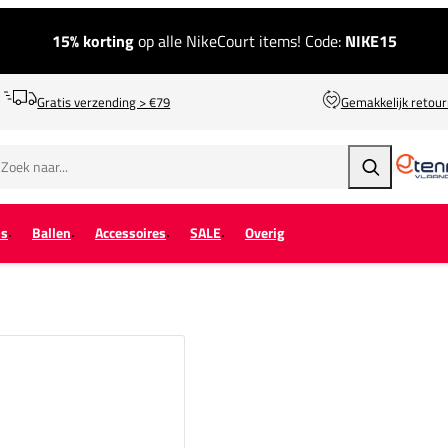
15% korting
op alle NikeCourt items! Code:
NIKE15
Gratis verzending > €79
Gemakkelijk retou
Zoeken
ps
Ballen
Accessoires
SALE
Overig