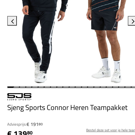
Sjeng Sports Connor Heren Teampakket
€ 191
Adviesprijs:
80
Bestel deze set voor je hele tea
€ 139
80