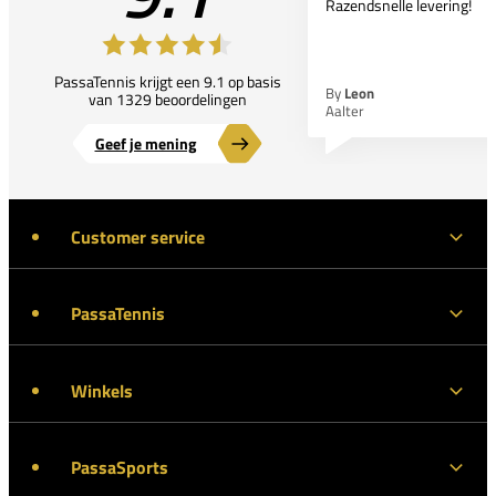
Razendsnelle levering!
PassaTennis krijgt een 9.1 op basis
By
Leon
van 1329 beoordelingen
Aalter
Geef je mening
Customer service
PassaTennis
Winkels
PassaSports