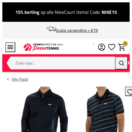
15% korting
op alle NikeCourt items! Code:
NIKE15
Gratis verzending > €79
0
Verlanglijstj
Winkel
Zoek naar...
Zoeke
Alle Padel
T