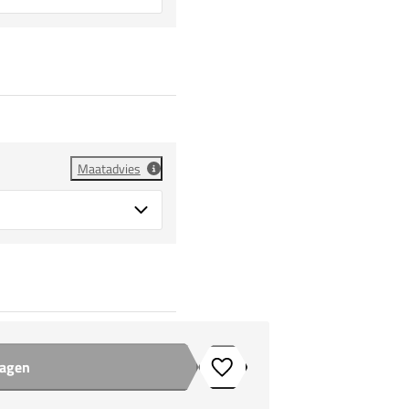
Maatadvies
wagen
Toevoegen aan verlanglijstje