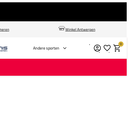
rneren
Winkel Antwerpen
0
Verlanglijstje
Winkelm
Andere sporten