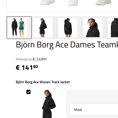
Björn Borg Ace Dames Teamk
€ 249
Adviesprijs:
80
€ 141
80
Björn Borg Ace Woven Track Jacket
Björn Borg Ace Woven Track Jacket
Select {option} for {name}