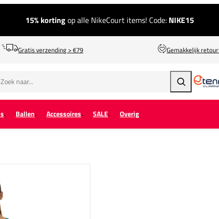
15% korting
op alle NikeCourt items! Code:
NIKE15
Gratis verzending > €79
Gemakkelijk retou
Zoeken
ps
Ballen
Accessoires
SALE
Overig