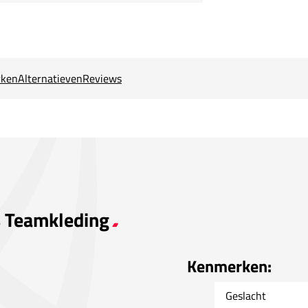
ken
Alternatieven
Reviews
s Teamkleding
Kenmerken:
Geslacht