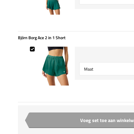
Björn Borg Ace 2 in 1 Short
Björn Borg Ace 2 in 1 Short
Select {option} for {name}
Voeg set toe aan winkel
Aantal