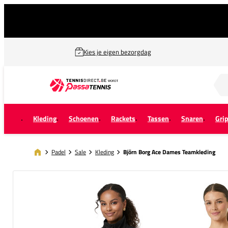
Kies je eigen bezorgdag
Zoek naar...
Kleding
Schoenen
Rackets
Tassen
Snaren
Gri
Padel
Sale
Kleding
Björn Borg Ace Dames Teamkleding