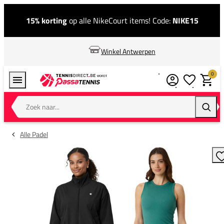
15% korting
op alle NikeCourt items! Code:
NIKE15
Winkel Antwerpen
0
Verlanglijstj
Winkel
Zoek naar...
Zoeke
Alle Padel
T