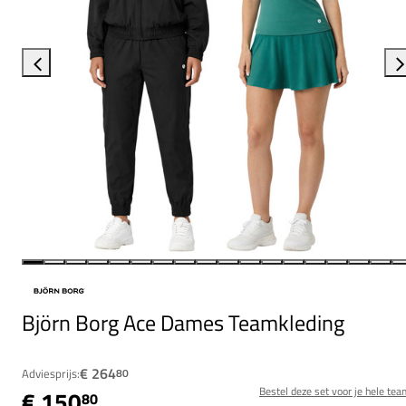
Björn Borg Ace Dames Teamkleding
€ 264
Adviesprijs:
80
Bestel deze set voor je hele tea
€ 150
80