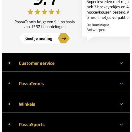
Supertevreden met mijn bes
heb 3 hockeyrokjes en 4 p
hockeykousen besteld. All
binnen, netjes verpakt en..
PassaTennis krijgt een 9.1 op basis
By
Dominique
van 1352 beoordelingen
Antwerpen
Geef je mening
Customer service
PassaTennis
Winkels
PassaSports