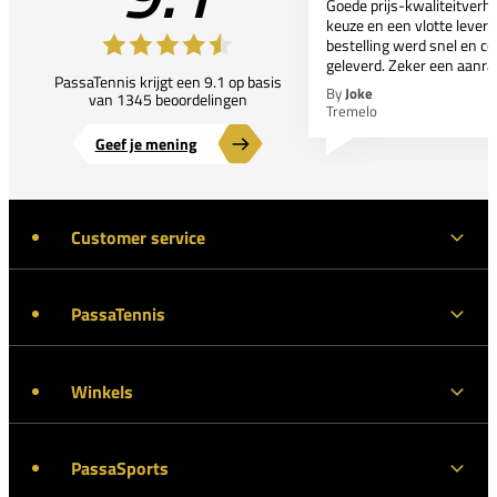
Goede prijs-kwaliteitverho
keuze en een vlotte leveri
bestelling werd snel en co
geleverd. Zeker een aanra
PassaTennis krijgt een 9.1 op basis
By
Joke
van 1345 beoordelingen
Tremelo
Geef je mening
Customer service
PassaTennis
Winkels
PassaSports