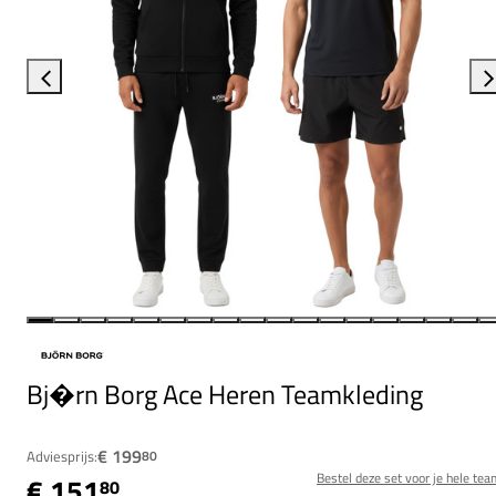
Bj�rn Borg Ace Heren Teamkleding
€ 199
Adviesprijs:
80
Bestel deze set voor je hele tea
€ 151
80