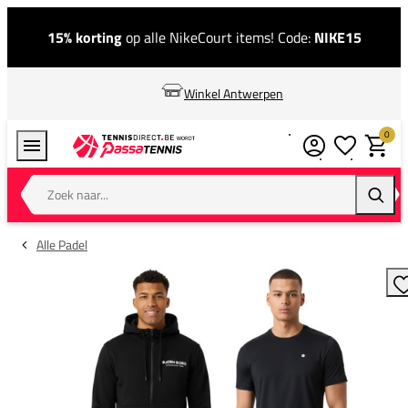
15% korting
op alle NikeCourt items! Code:
NIKE15
Winkel Antwerpen
0
Verlanglijstj
Winkel
Zoek naar...
Zoeke
Alle Padel
T