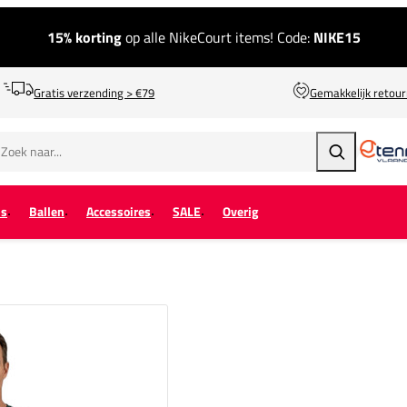
15% korting
op alle NikeCourt items! Code:
NIKE15
Gratis verzending > €79
Gemakkelijk retou
Zoeken
ps
Ballen
Accessoires
SALE
Overig