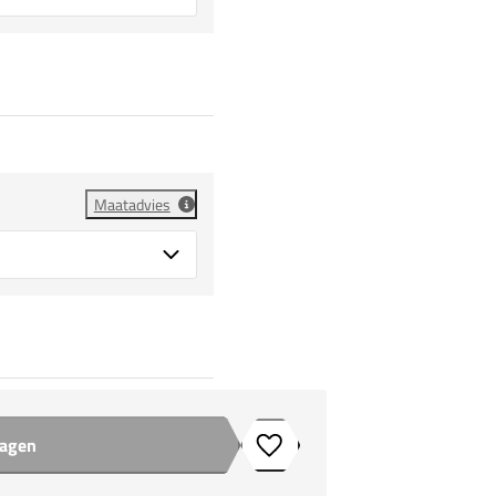
Maatadvies
wagen
Toevoegen aan verlanglijstje