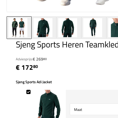
Sjeng Sports Heren Teamkle
€ 269
Adviesprijs:
80
€ 172
80
Sjeng Sports Adi Jacket
Sjeng Sports Adi Jacket
Select {option} for {name}