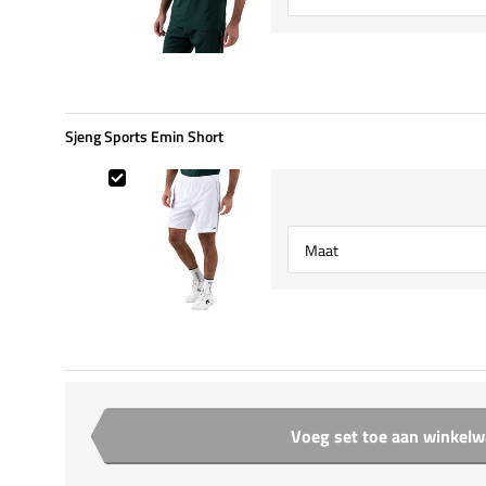
Sjeng Sports Emin Short
Sjeng Sports Emin Short
Select {option} for {name}
Voeg set toe aan winkel
Aantal