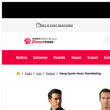
Kies je eigen bezorgdag
Zoek naar...
Kleding
Schoenen
Rackets
Tassen
Snaren
Gri
Padel
Sale
Kleding
Sjeng Sports Heren Teamkleding