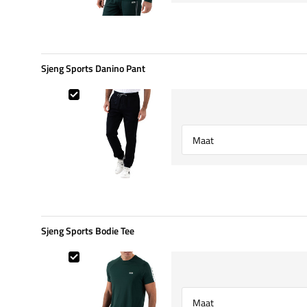
Sjeng Sports Danino Pant
Sjeng Sports Danino Pant
Select {option} for {name}
Sjeng Sports Bodie Tee
Sjeng Sports Bodie Tee
Select {option} for {name}