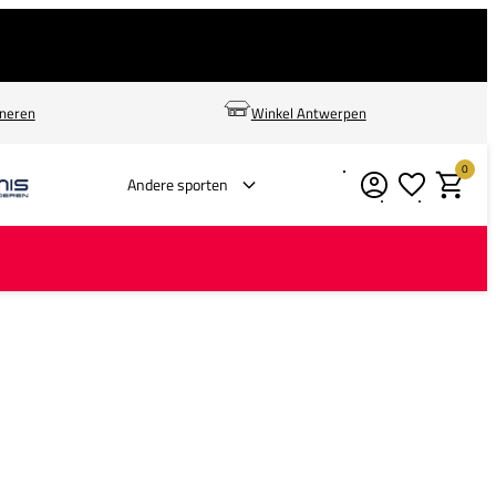
rneren
Winkel Antwerpen
0
Verlanglijstje
Winkelm
Andere sporten