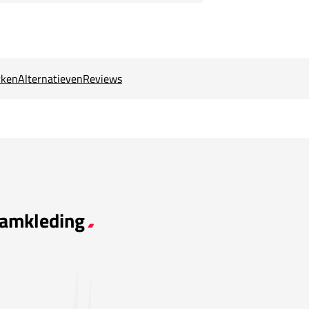
ken
Alternatieven
Reviews
eamkleding