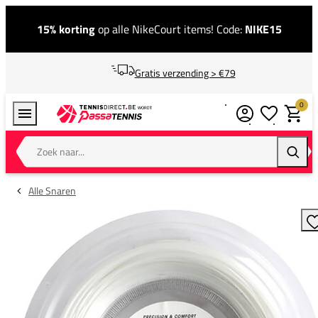
15% korting
op alle NikeCourt items! Code:
NIKE15
Gratis verzending > €79
0
Verlanglijstj
Winkel
Zoek naar...
Zoeke
Alle Snaren
T