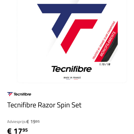
Tecnifibre Razor Spin Set
€ 19
Adviesprijs:
95
€ 17
95