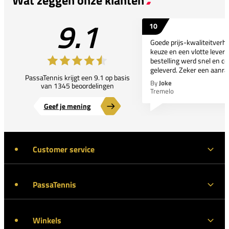
9.1
10
Goede prijs-kwaliteitverho
keuze en een vlotte leveri
bestelling werd snel en co
geleverd. Zeker een aanra
PassaTennis krijgt een 9.1 op basis
By
Joke
van 1345 beoordelingen
Tremelo
Geef je mening
Customer service
PassaTennis
Winkels