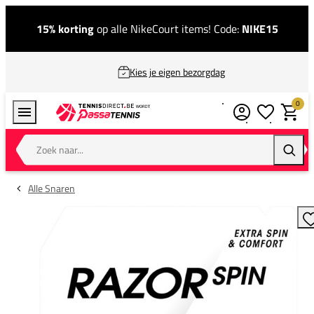
15% korting
op alle NikeCourt items! Code:
NIKE15
Kies je eigen bezorgdag
0
Verlanglijstj
Winkel
Zoek naar...
Zoeke
Alle Snaren
T