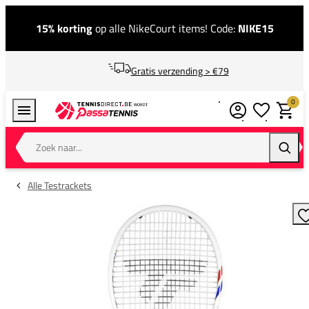
15% korting
op alle NikeCourt items! Code:
NIKE15
Gratis verzending > €79
0
Verlanglijstj
Winkel
Zoek naar...
Zoeke
Alle Testrackets
T