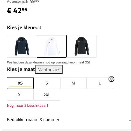
€ 49
Adviesprijs:
95
€ 42
95
Kies je kleur
wit
We hebben deze kleuren nog op voorraad voor maat XS!
Kies je maat
Maatadvies
XS
S
M
L
XL
2XL
Nog maar 2 beschikbaar!
Bedrukken naam & nummer