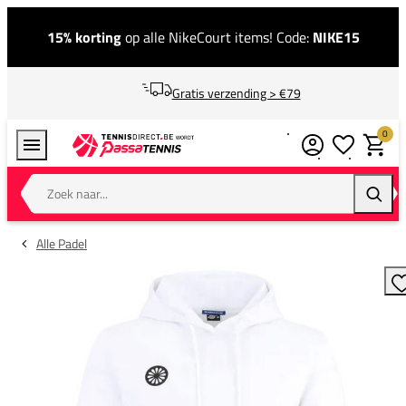
15% korting
op alle NikeCourt items! Code:
NIKE15
Gratis verzending > €79
0
Verlanglijstj
Winkel
Zoek naar...
Zoeke
Alle Padel
T