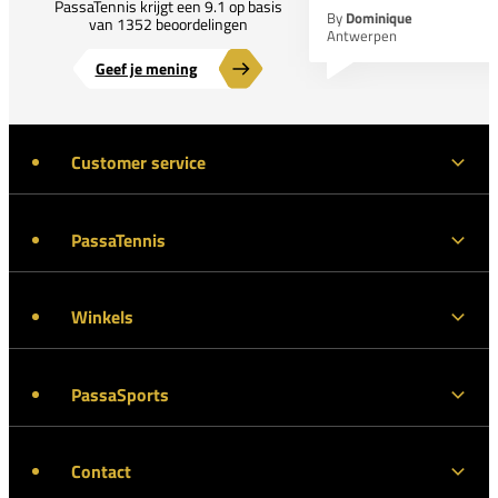
PassaTennis krijgt een 9.1 op basis
By
Dominique
van 1352 beoordelingen
Antwerpen
Geef je mening
Customer service
PassaTennis
Winkels
PassaSports
Contact