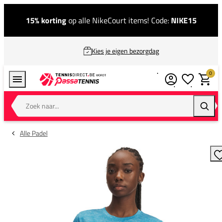
15% korting
op alle NikeCourt items! Code:
NIKE15
Kies je eigen bezorgdag
0
Verlanglijstj
Winkel
Zoek naar...
Zoeke
Alle Padel
T