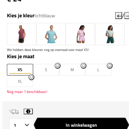
/
Kies je kleur
lichtblauw
We hebben deze kleuren nog op voorraad voor maat XS!
Kies je maat
XS
S
M
L
XL
Nog maar 1 beschikbaar!
i
In winkelwagen
Aantal