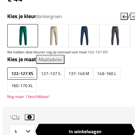
/
Kies je kleur
donkergroen
We hebben deze kleuren nog op voorraad voor maat 122-127 XS!
Kies je maat
Maatadvies
122-127 XS
127-137 S
137-149 M
149-160 L
160-170 XL
Nog maar 1 beschikbaar!
i
In winkelwagen
Aantal