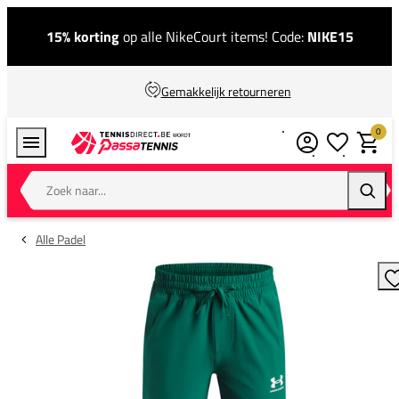
15% korting
op alle NikeCourt items! Code:
NIKE15
Gemakkelijk retourneren
0
Verlanglijstj
Winkel
Zoek naar...
Zoeke
Alle Padel
T