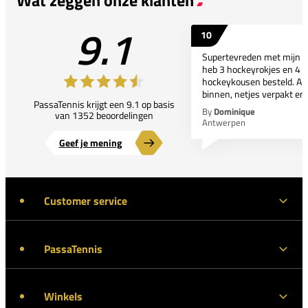
9.1
10
Supertevreden met mijn bes
heb 3 hockeyrokjes en 4 p
hockeykousen besteld. All
binnen, netjes verpakt en..
PassaTennis krijgt een 9.1 op basis
By
Dominique
van 1352 beoordelingen
Antwerpen
Geef je mening
Customer service
PassaTennis
Winkels