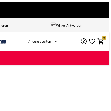
rneren
Winkel Antwerpen
0
Verlanglijstje
Winkelm
Andere sporten