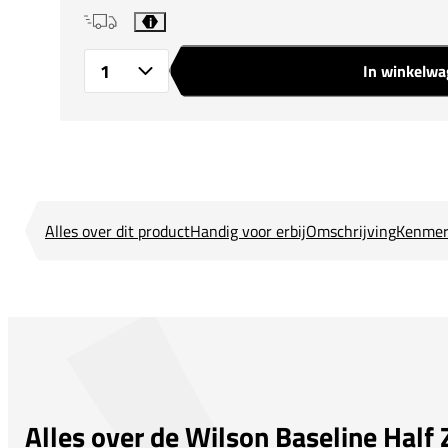
i
In winkelw
Aantal
Alles over dit product
Handig voor erbij
Omschrijving
Kenmer
Alles over de Wilson Baseline Half