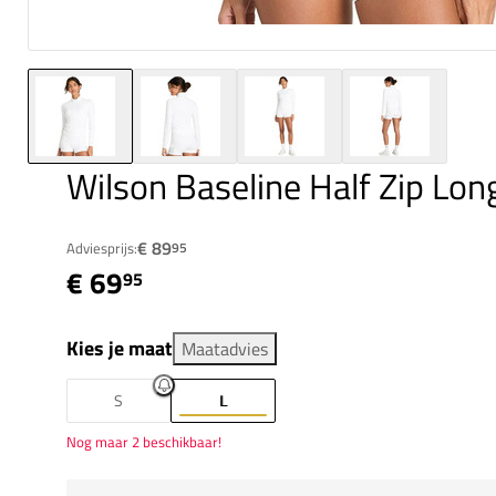
Wilson Baseline Half Zip Lon
€ 89
Adviesprijs:
95
€ 69
95
Kies je maat
Maatadvies
S
L
Nog maar 2 beschikbaar!