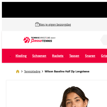
Kies je eigen bezorgdag
Zoek naar...
Kleding
Schoenen
Rackets
Tassen
Snaren
Gri
Tenniskleding
Wilson Baseline Half Zip Longsleeve