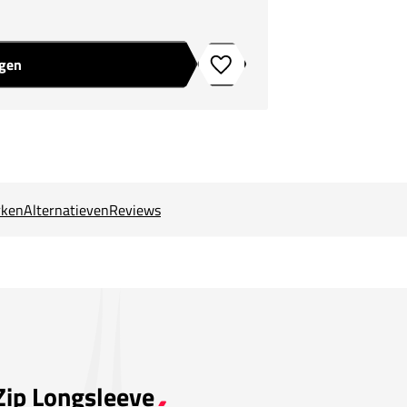
agen
Toevoegen aan verlanglijstje
ken
Alternatieven
Reviews
 Zip Longsleeve