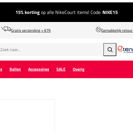
15% korting
op alle NikeCourt items! Code:
NIKE15
Gratis verzending > €79
Gemakkelijk retou
Zoeken
ps
Ballen
Accessoires
SALE
Overig