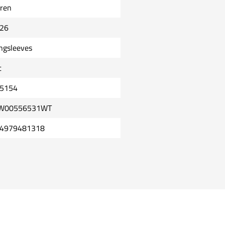
ren
26
ngsleeves
t
5154
W00556531WT
4979481318