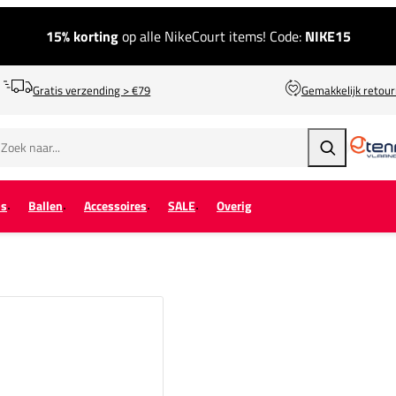
15% korting
op alle NikeCourt items! Code:
NIKE15
Gratis verzending > €79
Gemakkelijk retou
Zoeken
ps
Ballen
Accessoires
SALE
Overig