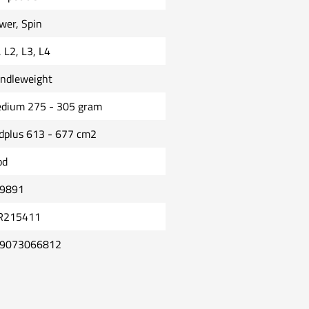
wer, Spin
, L2, L3, L4
ndleweight
dium 275 - 305 gram
dplus 613 - 677 cm2
od
9891
215411
9073066812