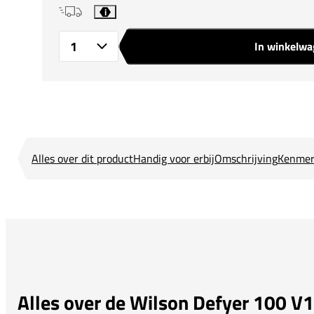
i
In winkelw
Aantal
Alles over dit product
Handig voor erbij
Omschrijving
Kenmer
Alles over de Wilson Defyer 100 V1