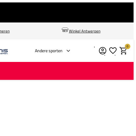
rneren
Winkel Antwerpen
0
Verlanglijstje
Winkelm
Andere sporten