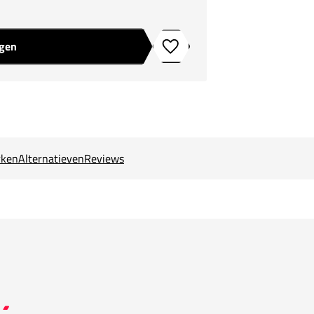
agen
Toevoegen aan verlanglijstje
ken
Alternatieven
Reviews