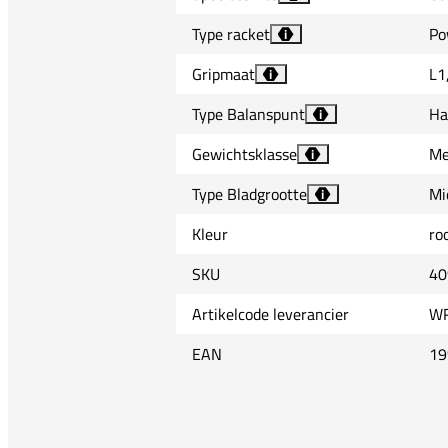
Type racket
Po
i
Gripmaat
L1
i
Type Balanspunt
Ha
i
Gewichtsklasse
Me
i
Type Bladgrootte
Mi
i
Kleur
ro
SKU
40
Artikelcode leverancier
WR
EAN
19