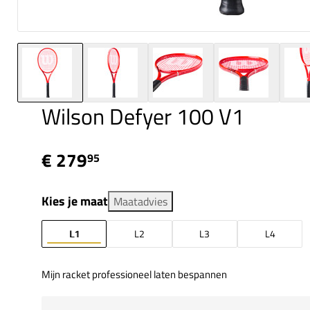
Wilson Defyer 100 V1
€ 279
95
Kies je maat
Maatadvies
L1
L2
L3
L4
Mijn racket professioneel laten bespannen