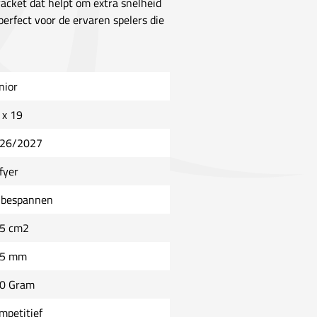
racket dat helpt om extra snelheid
perfect voor de ervaren spelers die
nior
 x 19
26/2027
fyer
bespannen
5 cm2
5 mm
0 Gram
mpetitief