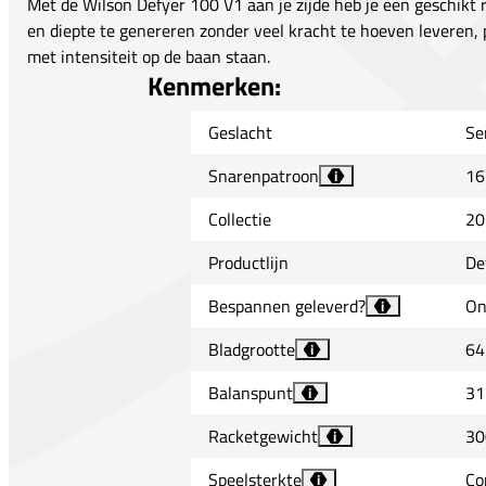
Met de Wilson Defyer 100 V1 aan je zijde heb je een geschikt 
en diepte te genereren zonder veel kracht te hoeven leveren, 
met intensiteit op de baan staan.
Kenmerken:
Geslacht
Se
Snarenpatroon
16
i
Collectie
20
Productlijn
De
Bespannen geleverd?
On
i
Bladgrootte
64
i
Balanspunt
31
i
Racketgewicht
30
i
Speelsterkte
Co
i