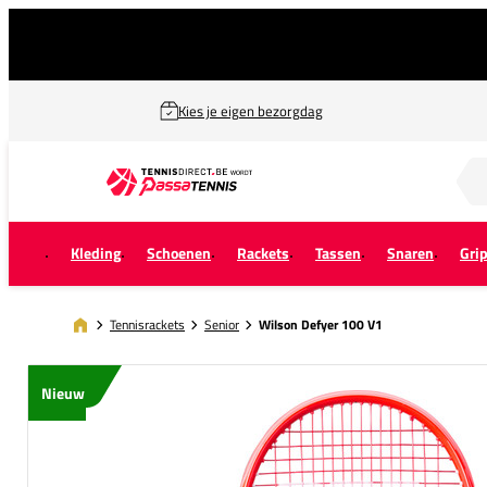
Kies je eigen bezorgdag
Zoek naar...
Kleding
Schoenen
Rackets
Tassen
Snaren
Gri
Tennisrackets
Senior
Wilson Defyer 100 V1
Nieuw