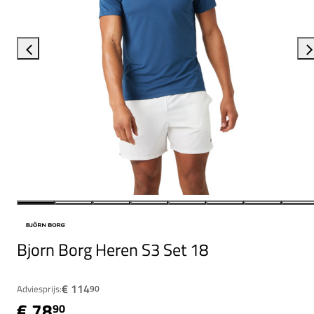
Bjorn Borg Heren S3 Set 18
€ 114
Adviesprijs:
90
€ 78
90