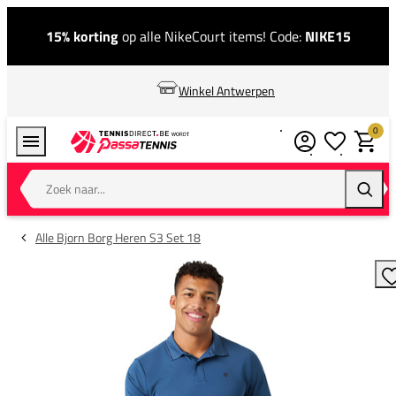
15% korting
op alle NikeCourt items! Code:
NIKE15
Winkel Antwerpen
0
Verlanglijstj
Winkel
Zoek naar...
Zoeke
Alle Bjorn Borg Heren S3 Set 18
T