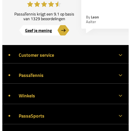
PassaTennis krijgt een 9.1 op basis
By
Leon
van 1329 beoordelingen
Aalter
Geef je mening
Customer service
PassaTennis
Winkels
PassaSports