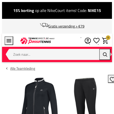
15% korting
op alle NikeCourt items! Code:
NIKE15
Gratis verzending > €79
0
Verlanglijstj
Winkel
Zoek naar...
Zoeke
Alle Teamkleding
T