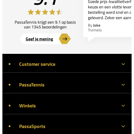
Goede prijs-kwaliteitverho
keuze en een vlotte leveri
bestelling werd snel en co
geleverd. Zeker een aanra
PassaTennis krijgt een 9.1 op basis
By
Joke
van 1345 beoordelingen
Tremelo
Geef je mening
Customer service
PassaTennis
Winkels
PassaSports