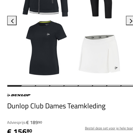
Dunlop Club Dames Teamkleding
€ 189
Adviesprijs:
90
Bestel deze set voor je hele tea
€ 156
80