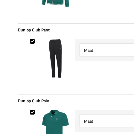
Dunlop Club Pant
Dunlop Club Pant
Select {option} for {name}
Dunlop Club Polo
Dunlop Club Polo
Select {option} for {name}