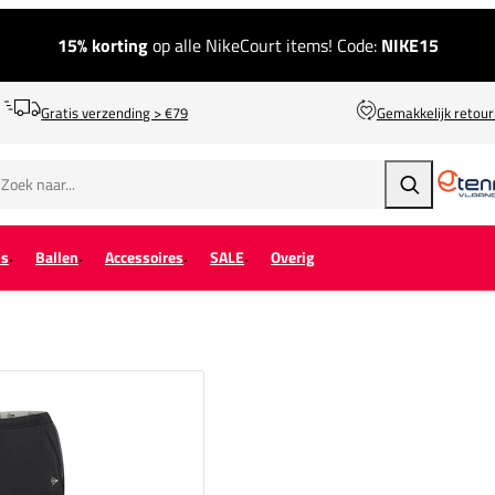
15% korting
op alle NikeCourt items! Code:
NIKE15
Gratis verzending > €79
Gemakkelijk retou
Zoeken
ps
Ballen
Accessoires
SALE
Overig