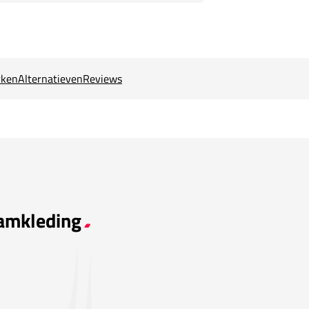
ken
Alternatieven
Reviews
eamkleding