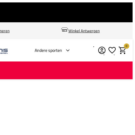
rneren
Winkel Antwerpen
0
Verlanglijstje
Winkelm
Andere sporten