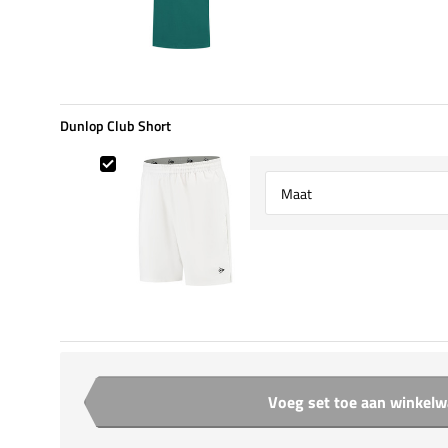
Dunlop Club Short
Dunlop Club Short
Select {option} for {name}
Voeg set toe aan winkel
Aantal