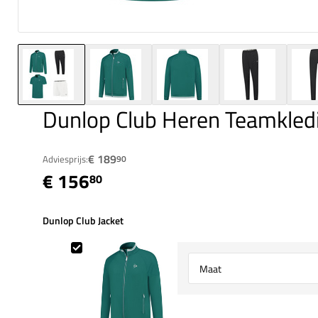
Dunlop Club Heren Teamkled
€ 189
Adviesprijs:
90
€ 156
80
Dunlop Club Jacket
Dunlop Club Jacket
Select {option} for {name}