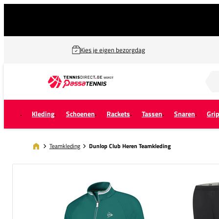
Kies je eigen bezorgdag
Zoek naar...
Kleding
Schoenen
Rackets
Tassen
Snaren
Gri
Teamkleding
Dunlop Club Heren Teamkleding