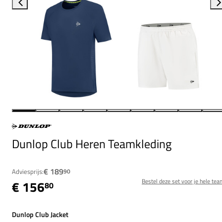
Dunlop Club Heren Teamkleding
€ 189
Adviesprijs:
90
Bestel deze set voor je hele tea
€ 156
80
Dunlop Club Jacket