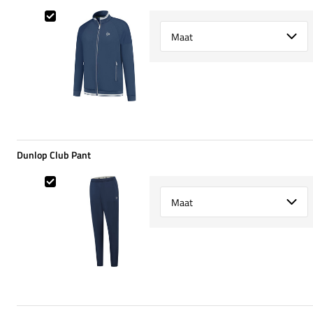
Dunlop Club Jacket
Select {option} for {name}
Dunlop Club Pant
Dunlop Club Pant
Select {option} for {name}