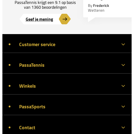
PassaTennis krijgt een 9.1 op basis
By
Frederick
van 1360 beoordelingen
Wetteren
Geef je mening
Customer service
PassaTennis
Winkels
PassaSports
Contact