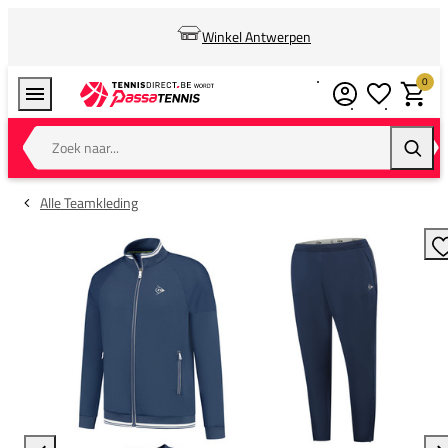
Winkel Antwerpen
0
Verlanglijstj
Winkel
Zoek naar...
Zoeke
Alle Teamkleding
T