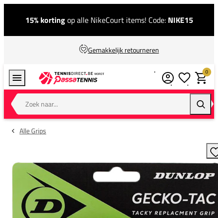
15% korting
op alle NikeCourt items! Code:
NIKE15
Gemakkelijk retourneren
0
Verlanglijstj
Winkel
Zoek naar...
Zoeke
Alle Grips
T