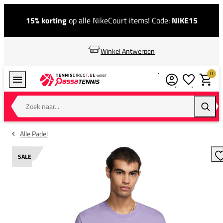
15% korting
op alle NikeCourt items! Code:
NIKE15
Winkel Antwerpen
0
Verlanglijstj
Winkel
Zoek naar...
Zoeke
Alle Padel
SALE
T