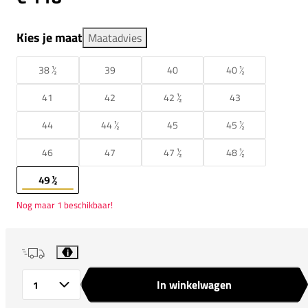
Kies je maat
Maatadvies
38 ½
39
40
40 ½
41
42
42 ½
43
44
44 ½
45
45 ½
46
47
47 ½
48 ½
49 ½
Nog maar 1 beschikbaar!
i
In winkelwagen
Aantal