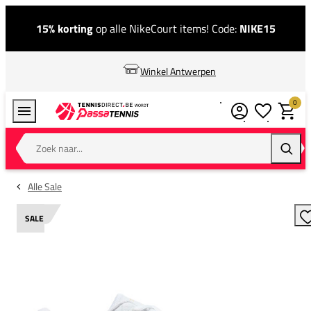
15% korting
op alle NikeCourt items! Code:
NIKE15
Winkel Antwerpen
0
Verlanglijstj
Winkel
Zoek naar...
Zoeke
Alle Sale
SALE
T