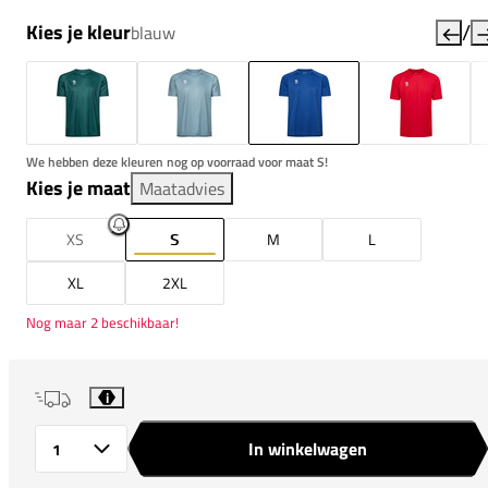
/
Kies je kleur
blauw
We hebben deze kleuren nog op voorraad voor maat S!
Kies je maat
Maatadvies
XS
S
M
L
XL
2XL
Nog maar 2 beschikbaar!
i
In winkelwagen
Aantal