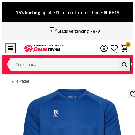
15% korting
op alle NikeCourt items! Code:
NIKE15
Gratis verzending > €79
0
Verlanglijstj
Winkel
Zoek naar...
Zoeke
Alle Padel
T