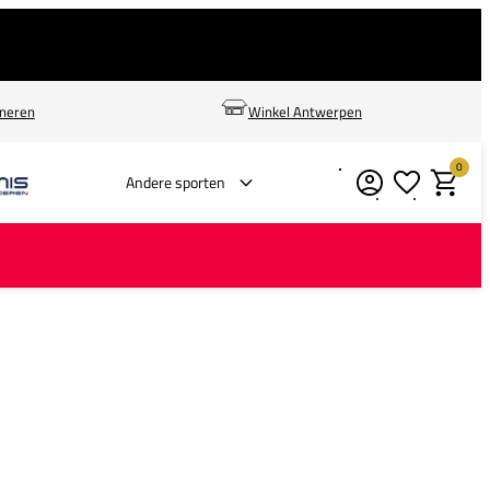
rneren
Winkel Antwerpen
0
Verlanglijstje
Winkelm
Andere sporten