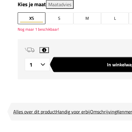
Kies je maat
Maatadvies
XS
S
M
L
Nog maar 1 beschikbaar!
i
In winkelw
Aantal
Alles over dit product
Handig voor erbij
Omschrijving
Kenmer