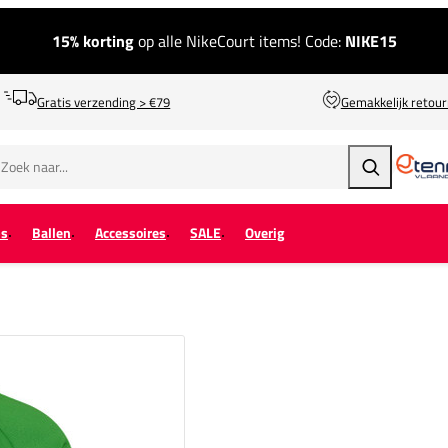
15% korting
op alle NikeCourt items! Code:
NIKE15
Gratis verzending > €79
Gemakkelijk retou
Zoeken
ps
Ballen
Accessoires
SALE
Overig