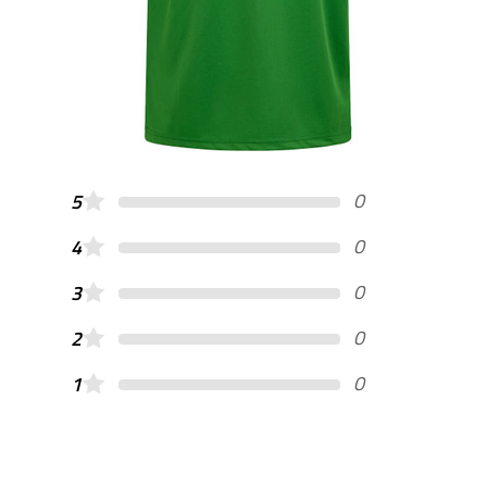
0
5
0
4
0
3
0
2
0
1