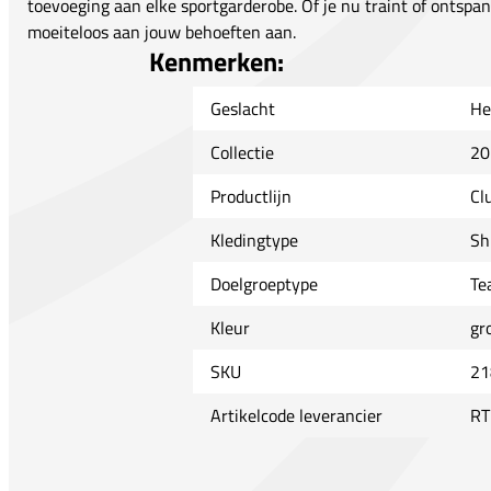
toevoeging aan elke sportgarderobe. Of je nu traint of ontspant
moeiteloos aan jouw behoeften aan.
Kenmerken:
Geslacht
He
Collectie
20
Productlijn
Cl
Kledingtype
Sh
Doelgroeptype
Te
Kleur
gr
SKU
21
Artikelcode leverancier
RT