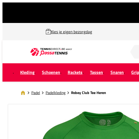
Kies je eigen bezorgdag
Zoek naar...
Kleding
Schoenen
Rackets
Tassen
Snaren
Gri
Padel
Padelkleding
Robey Club Tee Heren