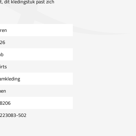
, dit kledingstuk past zich
ren
26
ub
irts
amkleding
oen
8206
223083-502