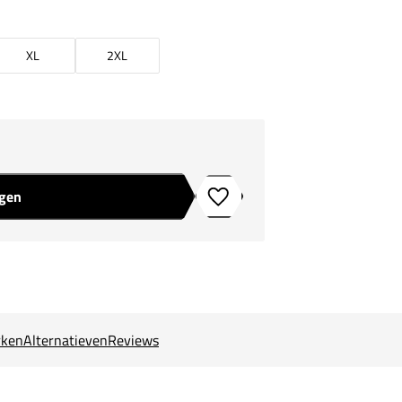
XL
2XL
agen
Toevoegen aan verlanglijstje
ken
Alternatieven
Reviews