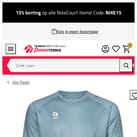
15% korting
op alle NikeCourt items! Code:
NIKE15
Kies je eigen bezorgdag
0
Verlanglijstj
Winkel
Zoek naar...
Zoeke
Alle Padel
T