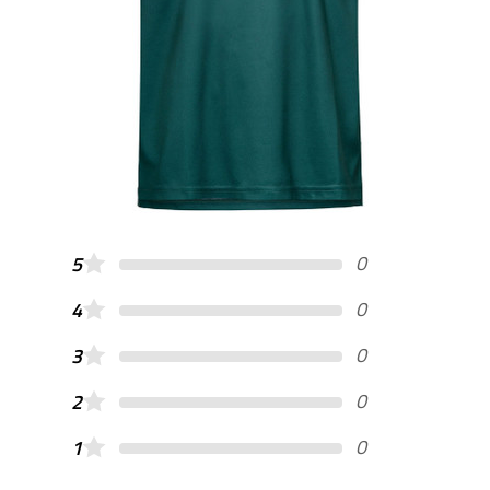
0
5
0
4
0
3
0
2
0
1