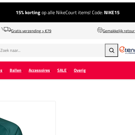
15% korting
op alle NikeCourt items! Code:
NIKE15
Gratis verzending > €79
Gemakkelijk retou
Zoeken
ps
Ballen
Accessoires
SALE
Overig