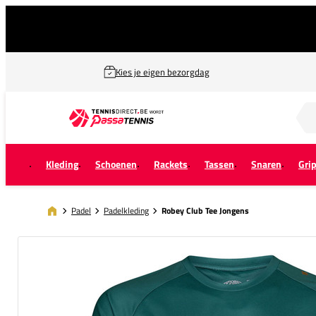
Kies je eigen bezorgdag
Zoek naar...
Kleding
Schoenen
Rackets
Tassen
Snaren
Gri
Padel
Padelkleding
Robey Club Tee Jongens