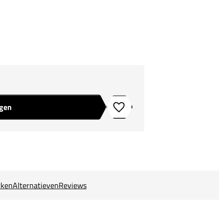
agen
Toevoegen aan verlanglijstje
ken
Alternatieven
Reviews