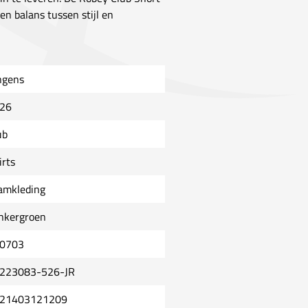
en balans tussen stijl en
ngens
26
ub
irts
amkleding
nkergroen
0703
223083-526-JR
21403121209