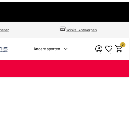
rneren
Winkel Antwerpen
0
Verlanglijstje
Winkelm
Andere sporten