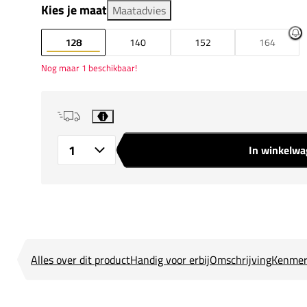
Kies je maat
Maatadvies
128
140
152
164
Nog maar 1 beschikbaar!
i
In winkelw
Aantal
Alles over dit product
Handig voor erbij
Omschrijving
Kenmer