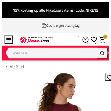
15% korting
op alle NikeCourt items! Code:
NIKE15
Kies je eigen bezorgdag
0
Verlanglijstj
Winkel
Zoek naar...
Zoeke
Alle Padel
T