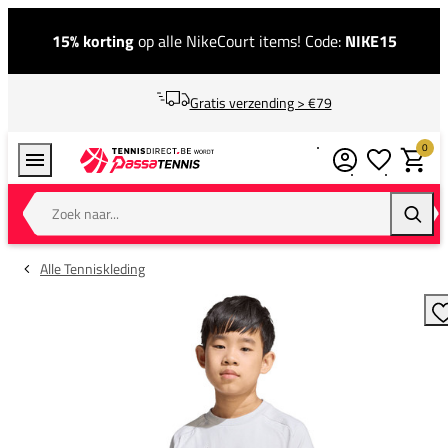
15% korting
op alle NikeCourt items! Code:
NIKE15
Gratis verzending > €79
0
Verlanglijstj
Winkel
Zoek naar...
Zoeke
Alle Tenniskleding
T