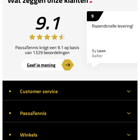
9.1
9
Razendsnelle levering!
PassaTennis krijgt een 9.1 op basis
By
Leon
van 1329 beoordelingen
Aalter
Geef je mening
Customer service
PassaTennis
Winkels