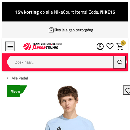
15% korting
op alle NikeCourt items! Code:
NIKE15
Kies je eigen bezorgdag
0
Verlanglijstj
Winkel
Zoek naar...
Zoeke
Alle Padel
Nieuw
T