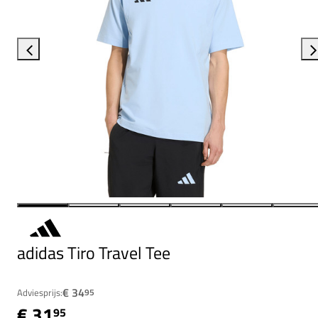
adidas Tiro Travel Tee
€ 34
Adviesprijs:
95
€ 31
95