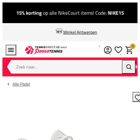
15% korting
op alle NikeCourt items! Code:
NIKE15
Winkel Antwerpen
0
Verlanglijstj
Winkel
Zoek naar...
Zoeke
Alle Padel
T