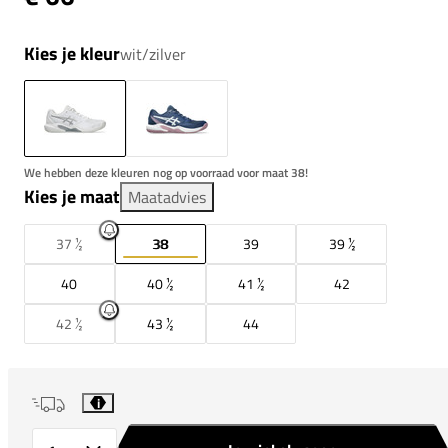
Kies je kleur
wit/zilver
We hebben deze kleuren nog op voorraad voor maat 38!
Kies je maat
Maatadvies
37 ½
38
39
39 ½
40
40 ½
41 ½
42
42 ½
43 ½
44
i