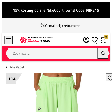
15% korting
op alle NikeCourt items! Code:
NIKE15
Gemakkelijk retourneren
0
Verlanglijstj
Winkel
Zoek naar...
Zoeke
Alle Padel
SALE
T