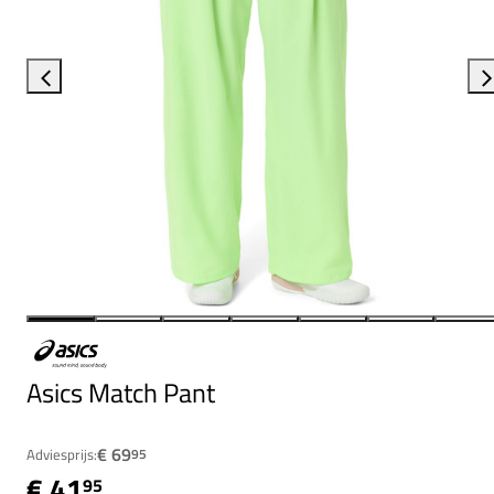
Asics Match Pant
€ 69
Adviesprijs:
95
€ 41
95