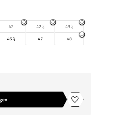
42
42 ½
43 ½
46 ½
47
48
agen
Toevoegen aan verlanglijstje