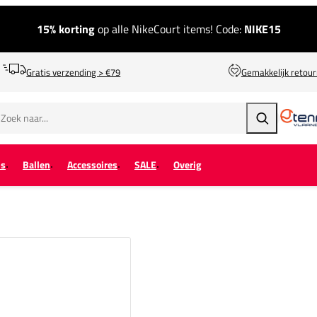
15% korting
op alle NikeCourt items! Code:
NIKE15
Gratis verzending > €79
Gemakkelijk retou
Zoeken
ps
Ballen
Accessoires
SALE
Overig