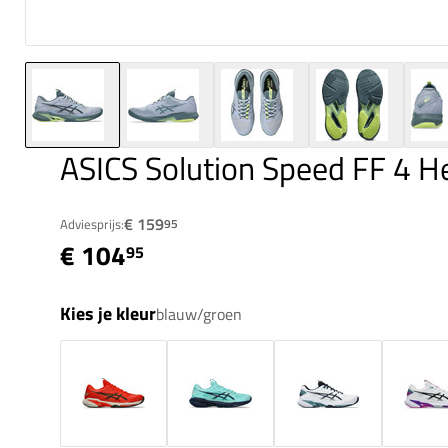
ASICS Solution Speed FF 4 H
€ 159
Adviesprijs:
95
€ 104
95
Kies je kleur
blauw/groen