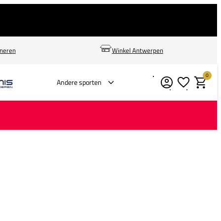
rneren
Winkel Antwerpen
0
Verlanglijstje
Winkelm
Andere sporten