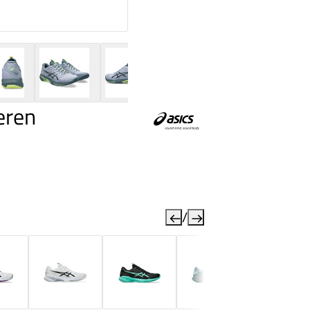
eren
/