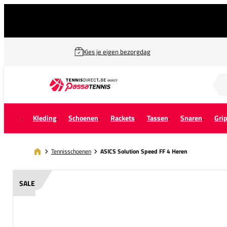
Kies je eigen bezorgdag
Zoek naar...
Kleding
Schoenen
Rackets
Tassen
Snaren
Gri
Tennisschoenen
ASICS Solution Speed FF 4 Heren
SALE