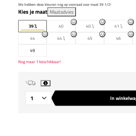
We hebben deze kleuren nog op voorraad voor maat 39 1/2!
Kies je maat
Maatadvies
39 ½
40
40 ½
41 ½
44
44 ½
45
46
49
Nog maar 1 beschikbaar!
i
In winkelw
Aantal