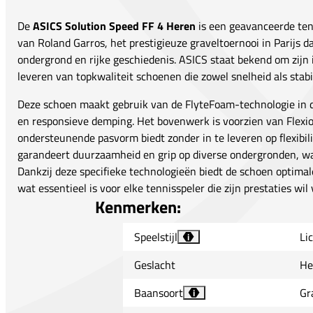
De
ASICS Solution Speed FF 4 Heren
is een geavanceerde ten
van Roland Garros, het prestigieuze graveltoernooi in Parijs 
ondergrond en rijke geschiedenis. ASICS staat bekend om zijn
leveren van topkwaliteit schoenen die zowel snelheid als stabil
Deze schoen maakt gebruik van de FlyteFoam-technologie in de
en responsieve demping. Het bovenwerk is voorzien van Flexio
ondersteunende pasvorm biedt zonder in te leveren op flexibil
garandeert duurzaamheid en grip op diverse ondergronden, wa
Dankzij deze specifieke technologieën biedt de schoen optimale
wat essentieel is voor elke tennisspeler die zijn prestaties wil
Kenmerken:
Speelstijl
Li
i
Geslacht
He
Baansoort
Gr
i