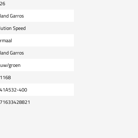
26
land Garros
lution Speed
rmaal
land Garros
auw/groen
1168
41A532-400
71633428821