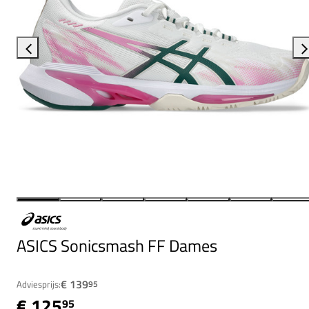
ASICS Sonicsmash FF Dames
€ 139
Adviesprijs:
95
€ 125
95