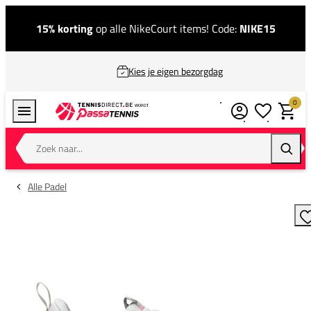
15% korting
op alle NikeCourt items! Code:
NIKE15
Kies je eigen bezorgdag
0
Verlanglijstj
Winkel
Zoek naar...
Zoeke
Alle Padel
T