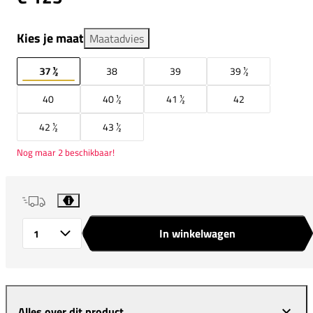
Kies je maat
Maatadvies
37 ½
38
39
39 ½
40
40 ½
41 ½
42
42 ½
43 ½
Nog maar 2 beschikbaar!
i
In winkelwagen
Aantal
Alles over dit product