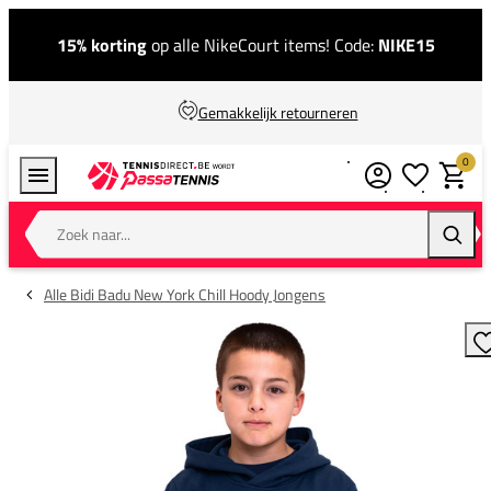
15% korting
op alle NikeCourt items! Code:
NIKE15
Gemakkelijk retourneren
0
Verlanglijstj
Winkel
Zoek naar...
Zoeke
Alle Bidi Badu New York Chill Hoody Jongens
T