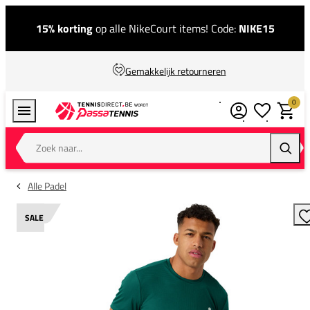
15% korting
op alle NikeCourt items! Code:
NIKE15
Gemakkelijk retourneren
0
Verlanglijstj
Winkel
Zoek naar...
Zoeke
Alle Padel
SALE
T