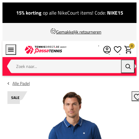
15% korting
op alle NikeCourt items! Code:
NIKE15
Gemakkelijk retourneren
0
Verlanglijstj
Winkel
Zoek naar...
Zoeke
Alle Padel
SALE
T