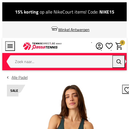
15% korting
op alle NikeCourt items! Code:
NIKE15
Winkel Antwerpen
0
Verlanglijstj
Winkel
Zoek naar...
Zoeke
Alle Padel
SALE
T