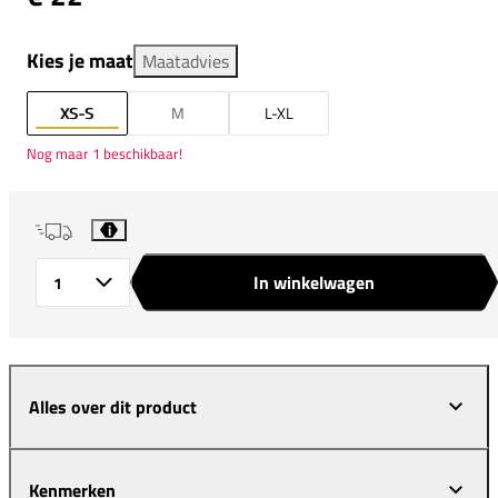
Kies je maat
Maatadvies
XS-S
M
L-XL
Nog maar 1 beschikbaar!
i
In winkelwagen
Aantal
Alles over dit product
Kenmerken