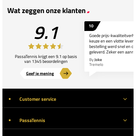
Wat zeggen onze klanten
9.1
10
Goede prijs-kwaliteitverho
keuze en een vlotte leveri
bestelling werd snel en co
geleverd. Zeker een aanra
PassaTennis krijgt een 9.1 op basis
By
Joke
van 1345 beoordelingen
Tremelo
Geef je mening
Customer service
PassaTennis