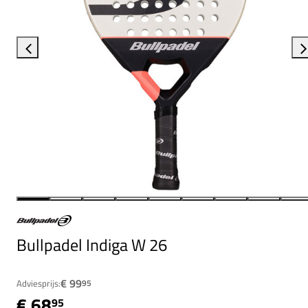
Bullpadel Indiga W 26
€ 99
Adviesprijs:
95
€ 68
95