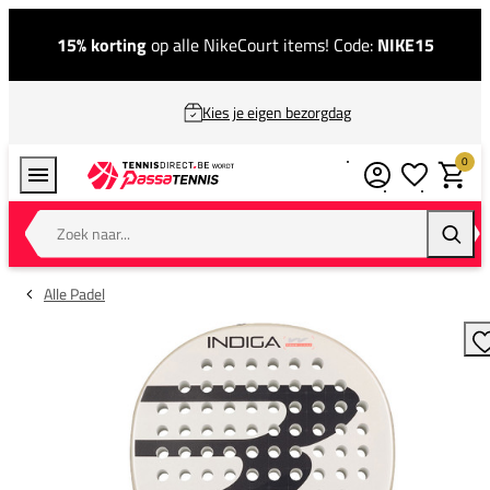
15% korting
op alle NikeCourt items! Code:
NIKE15
Kies je eigen bezorgdag
0
Verlanglijstj
Winkel
Zoek naar...
Zoeke
Alle Padel
T