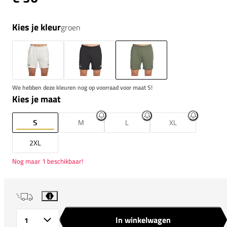
Kies je kleur
groen
We hebben deze kleuren nog op voorraad voor maat S!
Kies je maat
S
M
L
XL
2XL
Nog maar 1 beschikbaar!
i
In winkelwagen
Aantal