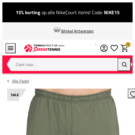
15% korting
op alle NikeCourt items! Code:
NIKE15
Winkel Antwerpen
0
Verlanglijstj
Winkel
Zoek naar...
Zoeke
Alle Padel
SALE
T