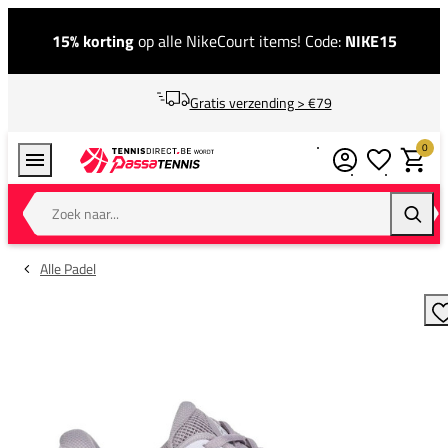
15% korting
op alle NikeCourt items! Code:
NIKE15
Gratis verzending > €79
0
Verlanglijstj
Winkel
Zoek naar...
Zoeke
Alle Padel
T