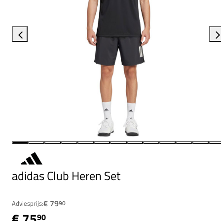
adidas Club Heren Set
€ 79
Adviesprijs:
90
€ 75
90