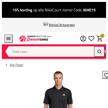
15% korting
op alle NikeCourt items! Code:
NIKE15
Winkel Antwerpen
0
Verlanglijstj
Winkel
Zoek naar...
Zoeke
Alle Padel
T