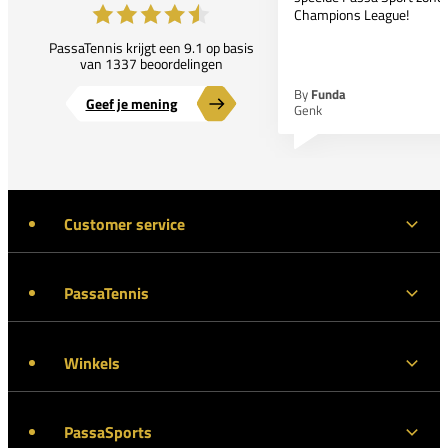
Champions League!
PassaTennis krijgt een 9.1 op basis
van 1337 beoordelingen
By
Funda
Geef je mening
Genk
Customer service
PassaTennis
Winkels
PassaSports