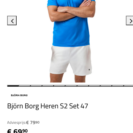
Björn Borg Heren S2 Set 47
€ 79
Adviesprijs:
90
€ 69
90