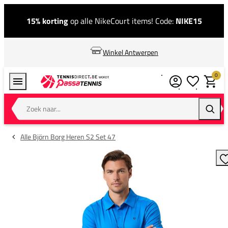
15% korting
op alle NikeCourt items! Code:
NIKE15
Winkel Antwerpen
0
Verlanglijstj
Winkel
Zoek naar...
Zoeke
Alle Björn Borg Heren S2 Set 47
T