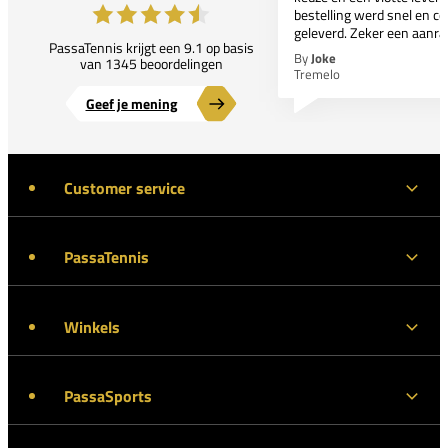
bestelling werd snel en co
geleverd. Zeker een aanra
PassaTennis krijgt een 9.1 op basis
By
Joke
van 1345 beoordelingen
Tremelo
Geef je mening
Customer service
PassaTennis
Winkels
PassaSports