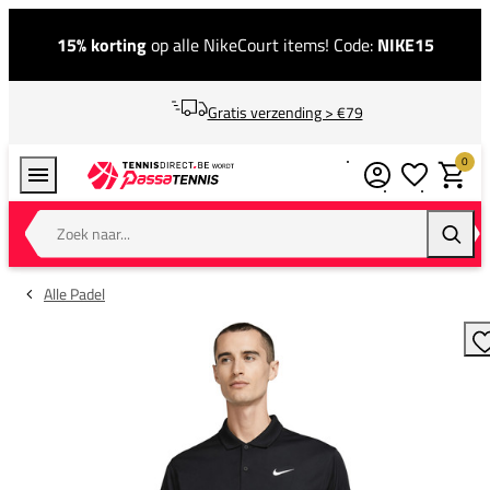
15% korting
op alle NikeCourt items! Code:
NIKE15
Gratis verzending > €79
0
Verlanglijstj
Winkel
Zoek naar...
Zoeke
Alle Padel
T