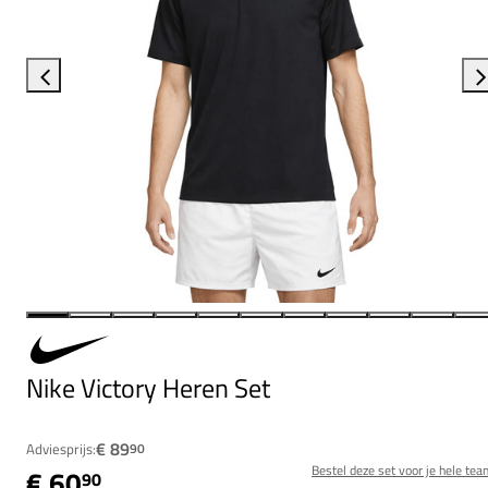
Nike Victory Heren Set
€ 89
Adviesprijs:
90
Bestel deze set voor je hele tea
€ 60
90