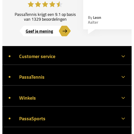
PassaTennis krijgt een 9.1 op basis
By
Leon
van 1329 beoordelingen
Aalter
Geef je mening
Customer service
PassaTennis
Winkels
PassaSports