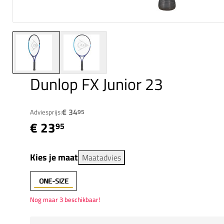
Dunlop FX Junior 23
€ 34
Adviesprijs:
95
€ 23
95
Kies je maat
Maatadvies
ONE-SIZE
Nog maar 3 beschikbaar!