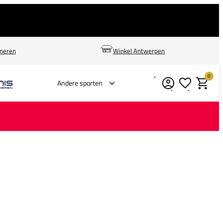
rneren
Winkel Antwerpen
0
Verlanglijstje
Winkelm
Andere sporten