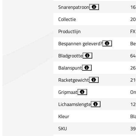
Snarenpatroon
16
i
Collectie
20
Productlijn
FX
Bespannen geleverd?
Be
i
Bladgrootte
64
i
Balanspunt
26
i
Racketgewicht
21
i
Gripmaat
On
i
Lichaamslengte
12
i
Kleur
Bl
SKU
39