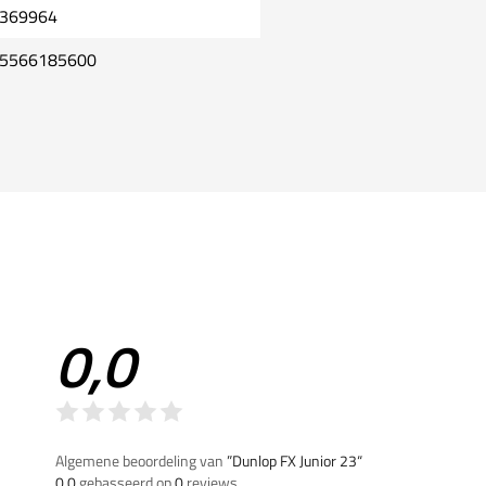
369964
5566185600
0,0
Algemene beoordeling van
”Dunlop FX Junior 23“
0,0
gebasseerd op
0
reviews