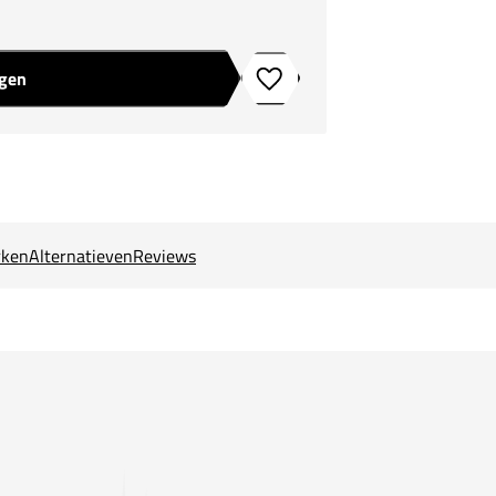
agen
Toevoegen aan verlanglijstje
ken
Alternatieven
Reviews