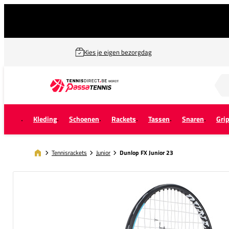
Kies je eigen bezorgdag
Zoek naar...
Kleding
Schoenen
Rackets
Tassen
Snaren
Gri
Tennisrackets
Junior
Dunlop FX Junior 23