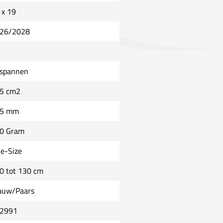
 x 19
26/2028
spannen
5 cm2
5 mm
0 Gram
e-Size
0 tot 130 cm
auw/Paars
2991