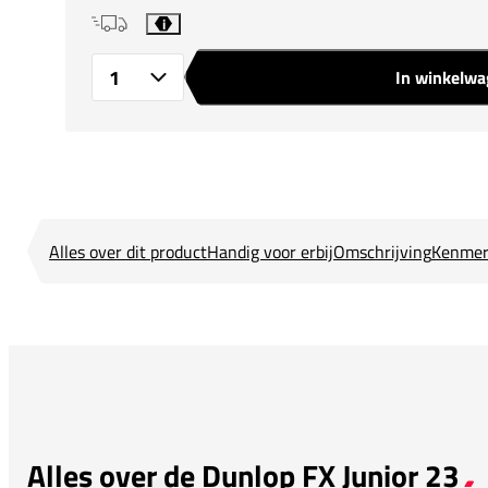
i
In winkelw
Aantal
Alles over dit product
Handig voor erbij
Omschrijving
Kenmer
Alles over de Dunlop FX Junior 23