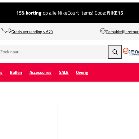
15% korting
op alle NikeCourt items! Code:
NIKE15
Gratis verzending > €79
Gemakkelijk retou
Zoeken
ps
Ballen
Accessoires
SALE
Overig