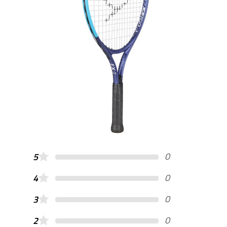
0
5
0
4
0
3
0
2